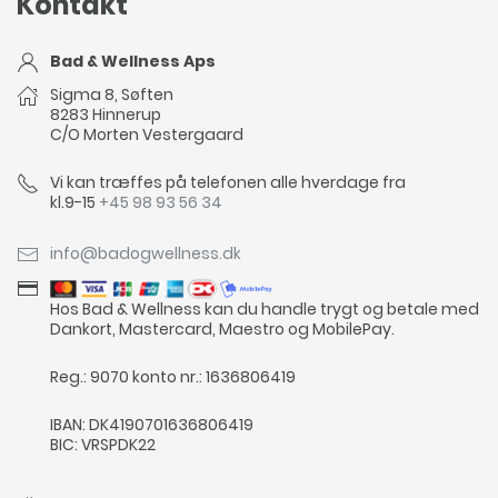
Kontakt
Bad & Wellness Aps
Sigma 8, Søften
8283 Hinnerup
C/O Morten Vestergaard
Vi kan træffes på telefonen alle hverdage fra
kl.9-15
+45 98 93 56 34
info@badogwellness.dk
Hos Bad & Wellness kan du handle trygt og betale med
Dankort, Mastercard, Maestro og MobilePay.
Reg.: 9070 konto nr.: 1636806419
IBAN: DK4190701636806419
BIC: VRSPDK22