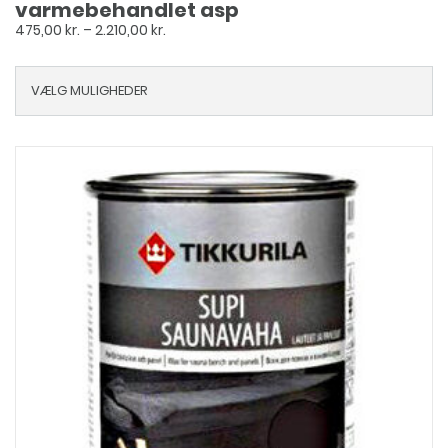
varmebehandlet asp
Prisinterval:
475,00
kr.
–
2.210,00
kr.
475,00 kr.
til
VÆLG MULIGHEDER
2.210,00 kr.
Dette
vare
har
flere
varianter.
Mulighederne
kan
vælges
på
varesiden