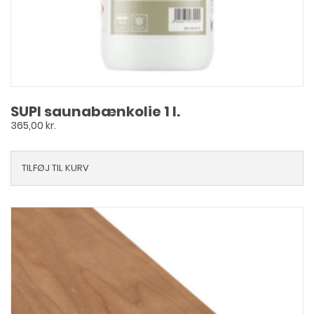
SUPI saunabænkolie 1 l.
365,00
kr.
TILFØJ TIL KURV
Dette
vare
har
flere
varianter.
Mulighederne
kan
vælges
på