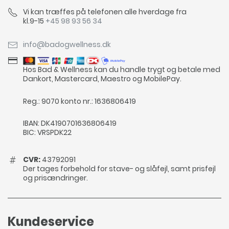
Vi kan træffes på telefonen alle hverdage fra
kl.9-15
+45 98 93 56 34
info@badogwellness.dk
Hos Bad & Wellness kan du handle trygt og betale med
Dankort, Mastercard, Maestro og MobilePay.
Reg.: 9070 konto nr.: 1636806419
IBAN: DK4190701636806419
BIC: VRSPDK22
CVR:
43792091
Der tages forbehold for stave- og slåfejl, samt prisfejl
og prisændringer.
Kundeservice