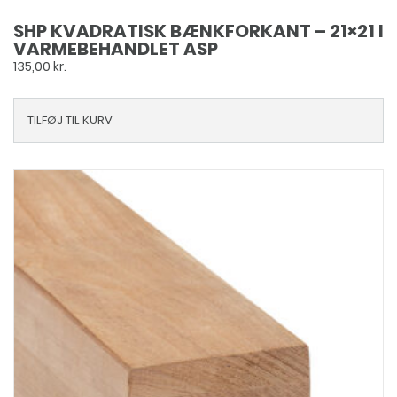
SHP KVADRATISK BÆNKFORKANT – 21×21 I
VARMEBEHANDLET ASP
135,00
kr.
TILFØJ TIL KURV
Dette
vare
har
flere
varianter.
Mulighederne
kan
vælges
på
varesiden