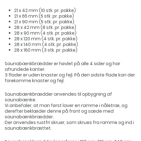
21 x 42 mm (10 stk. pr. pakke)
21 x 65 mm (5 stk. pr. pakke)
21 x 90 mm (5 stk. pr. pakke)
28 x 42 mm (8 stk. pr. pakke)
28 x 90 mm (4 stk. pr. pakke)
28 x 120 mm (4 stk. pr. pakke)
28 x 140 mm (4 stk. pr. pakke)
28 x 160 mm (3 stk. pr. pakke)
Saunabænkbrædder er høvlet på alle 4 sider og har
afrundede kanter.
3 flader er uden knaster og fejl. På den sidste flade kan der
forekomme knaster og fejl.
Saunabænkbrædder anvendes til opbygning af
saunabænke.
Vi anbefaler, at man først laver en ramme i nåletræ, og
derefter beklæder denne på front og sæde med
saunabænkbrædder.
Der anvendes rustfri skruer, som skrues fra ramme og ind i
saunabænkbrættet.