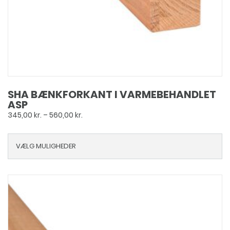
SHA BÆNKFORKANT I VARMEBEHANDLET
ASP
Prisinterval:
345,00
kr.
–
560,00
kr.
345,00 kr.
til
VÆLG MULIGHEDER
560,00 kr.