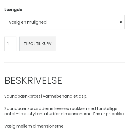
Længde
SHP
TILFØJ TIL KURV
saunabænkbrædder
i
varmebehandlet
asp
antal
BESKRIVELSE
Saunabænkbræt i varmebehandlet asp.
Saunabænkbrædderne leveres i pakker med forskellige
antal – læs stykantal udfor dimensionerne. Pris er pr. pakke.
Vælg mellem dimensionerne: