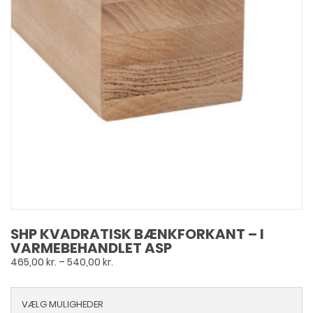
SHP KVADRATISK BÆNKFORKANT – I
VARMEBEHANDLET ASP
Prisinterval:
465,00
kr.
–
540,00
kr.
465,00 kr.
til
VÆLG MULIGHEDER
540,00 kr.