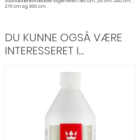
Saunabænkbrædder lagerføres i 180 cm, 210 cm, 240 cm,
270 cm og 300 cm.
DU KUNNE OGSÅ VÆRE
INTERESSERET I…