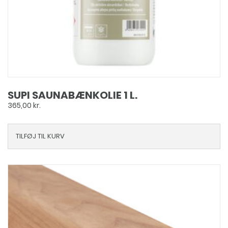
SUPI SAUNABÆNKOLIE 1 L.
365,00
kr.
TILFØJ TIL KURV
Dette
vare
har
flere
varianter.
Mulighederne
kan