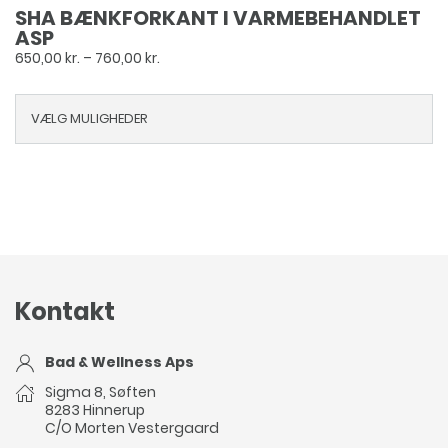
SHA BÆNKFORKANT I VARMEBEHANDLET
ASP
Prisinterval:
650,00
kr.
–
760,00
kr.
650,00 kr.
til
VÆLG MULIGHEDER
760,00 kr.
Kontakt
Bad & Wellness Aps
Sigma 8, Søften
8283 Hinnerup
C/O Morten Vestergaard