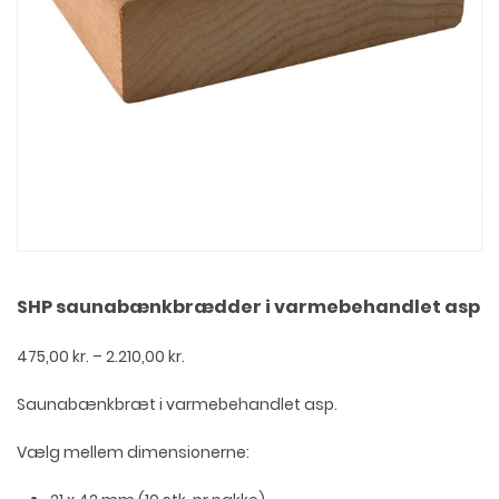
SHP saunabænkbrædder i varmebehandlet asp
Prisinterval:
475,00
kr.
–
2.210,00
kr.
475,00 kr.
til
Saunabænkbræt i varmebehandlet asp.
2.210,00 kr.
Vælg mellem dimensionerne: