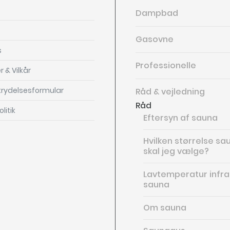
Dampbad
Gasovne
s
Professionelle
r & Vilkår
rtrydelsesformular
Råd & vejledning
Råd
litik
Eftersyn af sauna
Hvilken størrelse s
skal jeg vælge?
Lavtemperatur infr
sauna
Om sauna