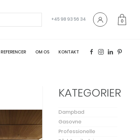
+45 98 93 56 34
0
varer
REFERENCER
OM OS
KONTAKT
KATEGORIER
Dampbad
Gasovne
Professionelle