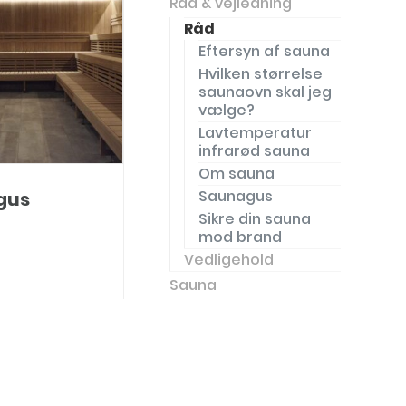
Råd & vejledning
Råd
Eftersyn af sauna
Hvilken størrelse
saunaovn skal jeg
vælge?
Lavtemperatur
infrarød sauna
Om sauna
Saunagus
gus
Sikre din sauna
mod brand
Vedligehold
Sauna