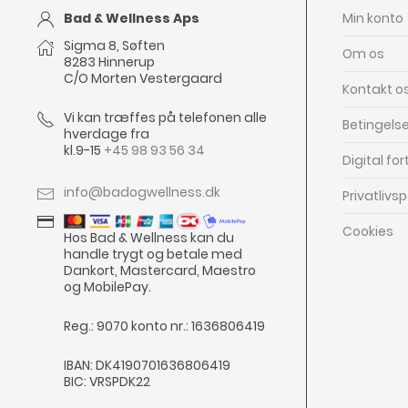
Bad & Wellness Aps
Min konto
Sigma 8, Søften
Om os
8283 Hinnerup
C/O Morten Vestergaard
Kontakt o
Vi kan træffes på telefonen alle
Betingelse
hverdage fra
kl.9-15
+45 98 93 56 34
Digital fo
info@badogwellness.dk
Privatlivspo
Cookies
Hos Bad & Wellness kan du
handle trygt og betale med
Dankort, Mastercard, Maestro
og MobilePay.
Reg.: 9070 konto nr.: 1636806419
IBAN: DK4190701636806419
BIC: VRSPDK22