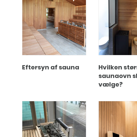
Eftersyn af sauna
Hvilken stør
saunaovn sk
vælge?