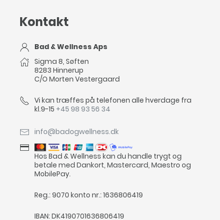
Kontakt
Bad & Wellness Aps
Sigma 8, Søften
8283 Hinnerup
C/O Morten Vestergaard
Vi kan træffes på telefonen alle hverdage fra
kl.9-15
+45 98 93 56 34
info@badogwellness.dk
Hos Bad & Wellness kan du handle trygt og
betale med Dankort, Mastercard, Maestro og
MobilePay.
Reg.: 9070 konto nr.: 1636806419
IBAN: DK4190701636806419