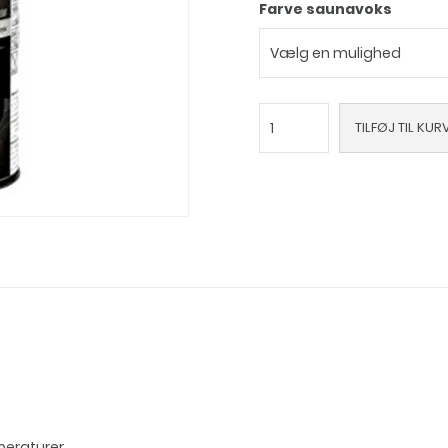
Farve saunavoks
SUPI
TILFØJ TIL KUR
saunavoks
antal
peraturer.