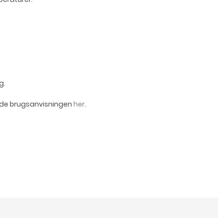
g.
ade brugsanvisningen
her
.