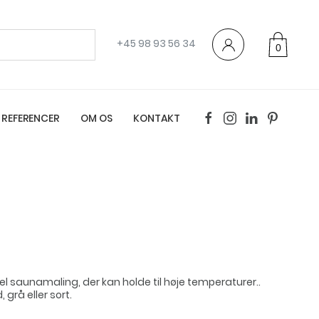
+45 98 93 56 34
0
varer
REFERENCER
OM OS
KONTAKT
el saunamaling, der kan holde til høje temperaturer..
grå eller sort.