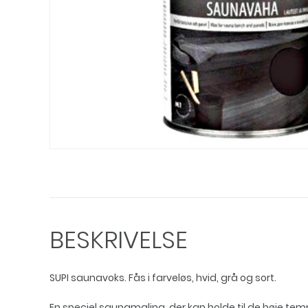
BESKRIVELSE
SUPI saunavoks. Fås i farveløs, hvid, grå og sort.
En speciel saunamaling, der kan holde til de høje tem