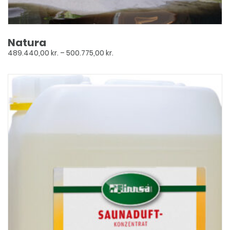
Natura
Prisinterval:
489.440,00
kr.
–
500.775,00
kr.
489.440,00 kr.
til
500.775,00 kr.