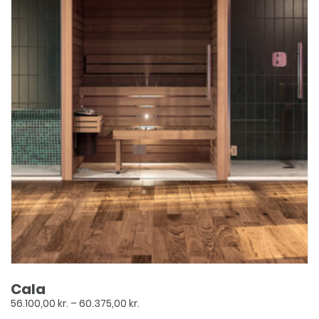
Cala
Prisinterval:
56.100,00
kr.
–
60.375,00
kr.
56.100,00 kr.