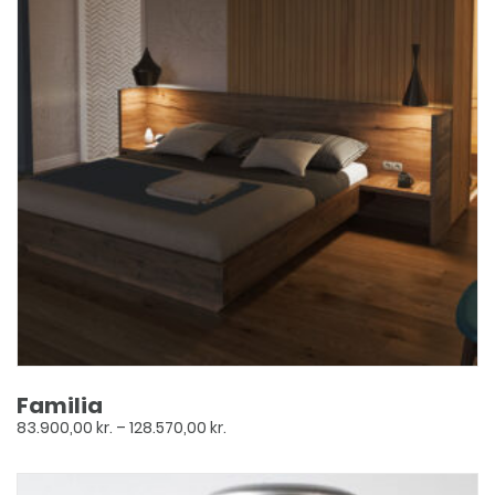
Familia
Prisinterval:
83.900,00
kr.
–
128.570,00
kr.
83.900,00 kr.
til