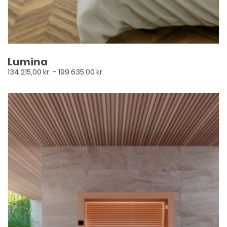
Lumina
Prisinterval:
134.215,00
kr.
–
199.635,00
kr.
134.215,00 kr.
til
Dette
199.635,00 kr.
vare
har
flere
varianter.
Mulighederne
kan
vælges
på
varesiden