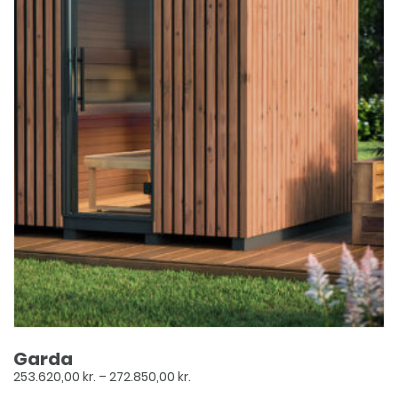
Garda
Prisinterval:
253.620,00
kr.
–
272.850,00
kr.
253.620,00 kr.