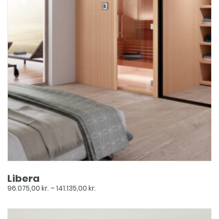
Libera
Prisinterval:
96.075,00
kr.
–
141.135,00
kr.
96.075,00 kr.
til
Dette
141.135,00 kr.