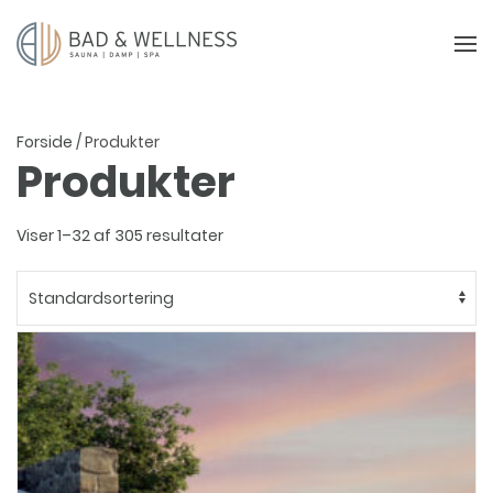
Forside
/ Produkter
Produkter
Viser 1–32 af 305 resultater
Dette
vare
har
flere
varianter.
Mulighederne
kan
vælges