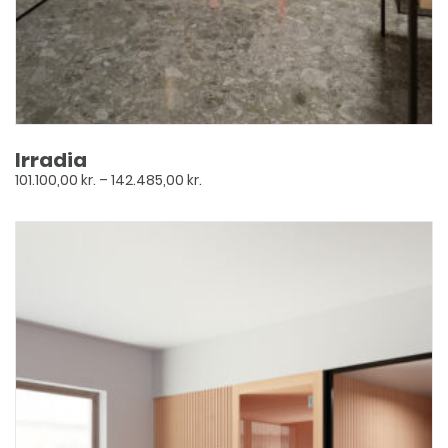
Irradia
Prisinterval:
101.100,00
kr.
–
142.485,00
kr.
101.100,00 kr.
til
Dette
142.485,00 kr.
vare
har
flere
varianter.
Mulighederne
kan
vælges
på
varesiden