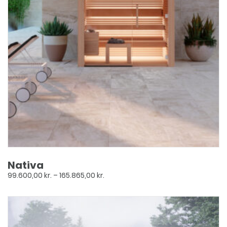
Nativa
Prisinterval:
99.600,00
kr.
–
165.865,00
kr.
99.600,00 kr.
til
Dette
165.865,00 kr.
vare
har