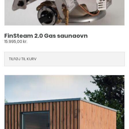
FinSteam 2.0 Gas saunaovn
15.995,00
kr.
TILFØJ TIL KURV
Dette
vare
har
flere
varianter.
Mulighederne
kan
vælges
på
varesiden