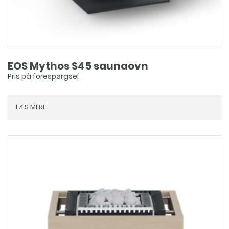
EOS Mythos S45 saunaovn
Pris på forespørgsel
LÆS MERE
Dette
vare
har
flere
varianter.
Mulighederne
kan
vælges
på
varesiden