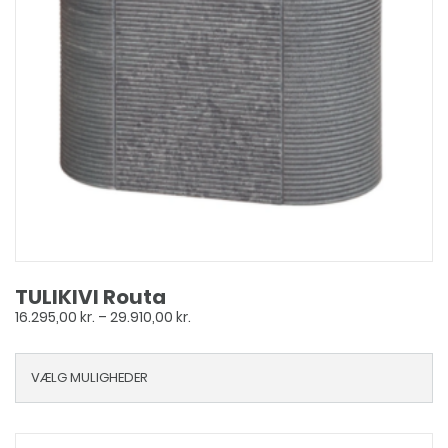
TULIKIVI Routa
Prisinterval:
16.295,00
kr.
–
29.910,00
kr.
16.295,00 kr.
til
VÆLG MULIGHEDER
29.910,00 kr.
Dette