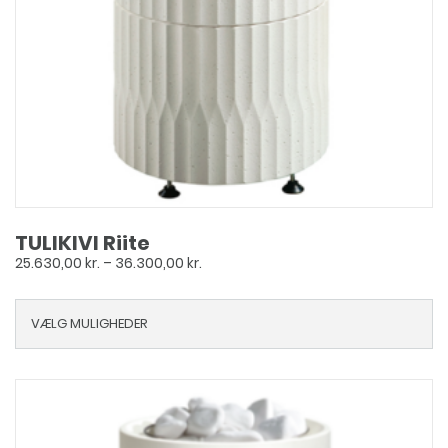
TULIKIVI Riite
Prisinterval:
25.630,00
kr.
–
36.300,00
kr.
25.630,00 kr.
til
VÆLG MULIGHEDER
36.300,00 kr.
Dette
vare
har
flere