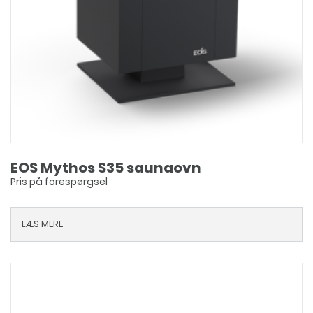
EOS Mythos S35 saunaovn
Pris på forespørgsel
LÆS MERE
Dette
vare
har
flere