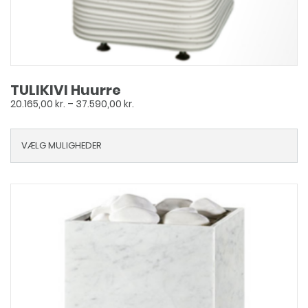
TULIKIVI Huurre
Prisinterval:
20.165,00
kr.
–
37.590,00
kr.
20.165,00 kr.
til
VÆLG MULIGHEDER
37.590,00 kr.
Dette
vare
har
flere
varianter.
Mulighederne
kan
vælges
på
varesiden