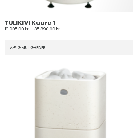
TULIKIVI Kuura 1
Prisinterval:
19.905,00
kr.
–
35.890,00
kr.
19.905,00 kr.
til
VÆLG MULIGHEDER
35.890,00 kr.
Dette
vare
har
flere
varianter.
Mulighederne
kan
vælges
på
varesiden