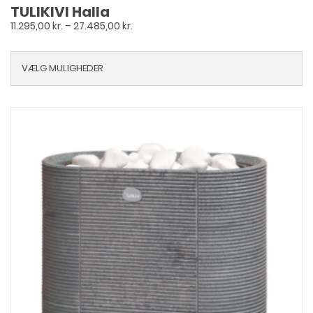
TULIKIVI Halla
Prisinterval:
11.295,00
kr.
–
27.485,00
kr.
11.295,00 kr.
til
VÆLG MULIGHEDER
27.485,00 kr.
Dette
vare
har
flere
varianter.
Mulighederne
kan
vælges
på
varesiden