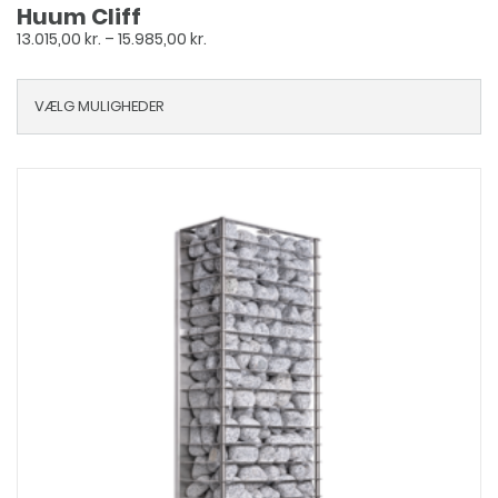
Huum Cliff
Prisinterval:
13.015,00
kr.
–
15.985,00
kr.
13.015,00 kr.
til
VÆLG MULIGHEDER
15.985,00 kr.