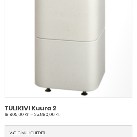
TULIKIVI Kuura 2
Prisinterval:
19.905,00
kr.
–
35.890,00
kr.
19.905,00 kr.
til
VÆLG MULIGHEDER
35.890,00 kr.