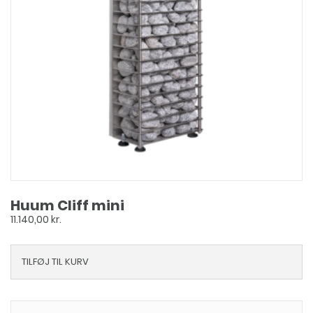
Huum Cliff mini
11.140,00
kr.
TILFØJ TIL KURV
Dette