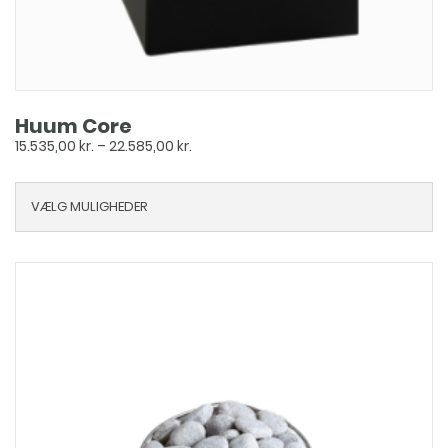
Huum Core
Prisinterval:
15.535,00
kr.
–
22.585,00
kr.
15.535,00 kr.
til
VÆLG MULIGHEDER
22.585,00 kr.
Dette
vare
har
flere
varianter.
Mulighederne
kan
vælges
på
varesiden