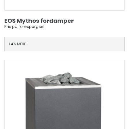
EOS Mythos fordamper
Pris på forespørgsel
LÆS MERE
Dette
vare
har
flere
varianter.
Mulighederne
kan
vælges
på
varesiden