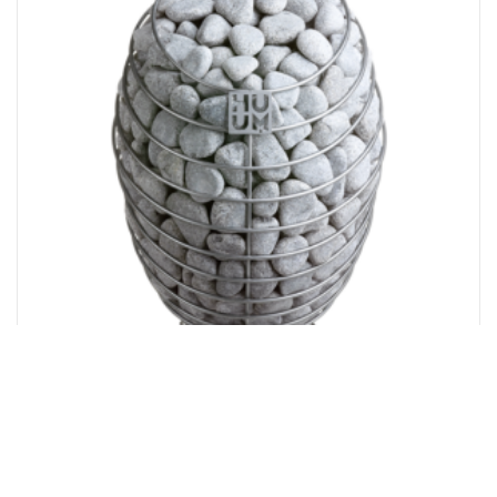
Huum Drop
Prisinterval:
7.405,00
kr.
–
10.190,00
kr.
7.405,00 kr.