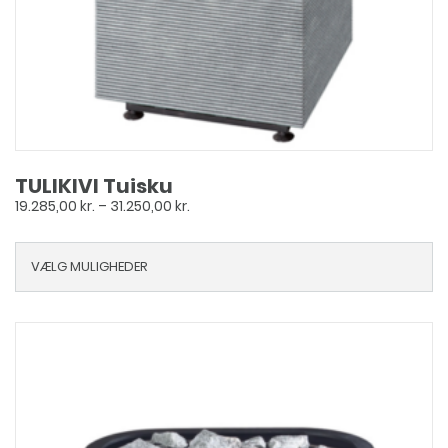
TULIKIVI Tuisku
Prisinterval:
19.285,00
kr.
–
31.250,00
kr.
19.285,00 kr.
til
VÆLG MULIGHEDER
31.250,00 kr.
Dette
vare
har
flere
varianter.
Mulighederne
kan