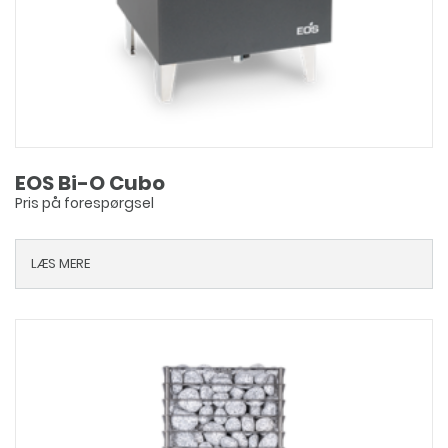
EOS Bi-O Cubo
Pris på forespørgsel
LÆS MERE
Dette
vare
har
flere
varianter.
Mulighederne
kan