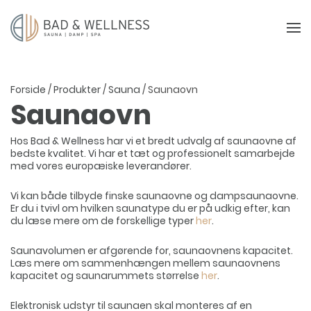
Forside
/
Produkter
/
Sauna
/ Saunaovn
Saunaovn
Hos Bad & Wellness har vi et bredt udvalg af saunaovne af
bedste kvalitet. Vi har et tæt og professionelt samarbejde
med vores europæiske leverandører.
Vi kan både tilbyde finske saunaovne og dampsaunaovne.
Er du i tvivl om hvilken saunatype du er på udkig efter, kan
du læse mere om de forskellige typer
her
.
Saunavolumen er afgørende for, saunaovnens kapacitet.
Læs mere om sammenhængen mellem saunaovnens
kapacitet og saunarummets størrelse
her
.
Elektronisk udstyr til saunaen skal monteres af en