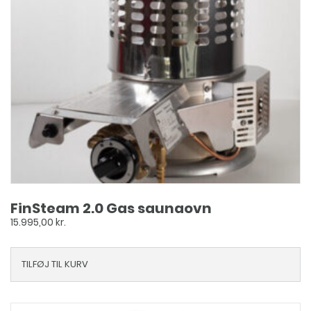
FinSteam 2.0 Gas saunaovn
15.995,00
kr.
TILFØJ TIL KURV
Dette