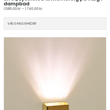
dampbad
Prisinterval:
1.085,00
kr.
–
1.740,00
kr.
1.085,00 kr.
til
VÆLG MULIGHEDER
1.740,00 kr.
Dette
vare
har
flere
varianter.
Mulighederne
kan
vælges
på
varesiden