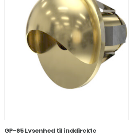
varesiden
GP-65 Lysenhed til inddirekte