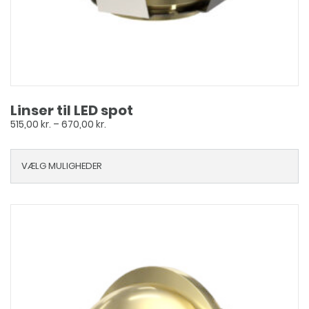
Linser til LED spot
Prisinterval:
515,00
kr.
–
670,00
kr.
515,00 kr.
til
VÆLG MULIGHEDER
670,00 kr.
Dette
vare
har
flere
varianter.
Mulighederne
kan
vælges
på