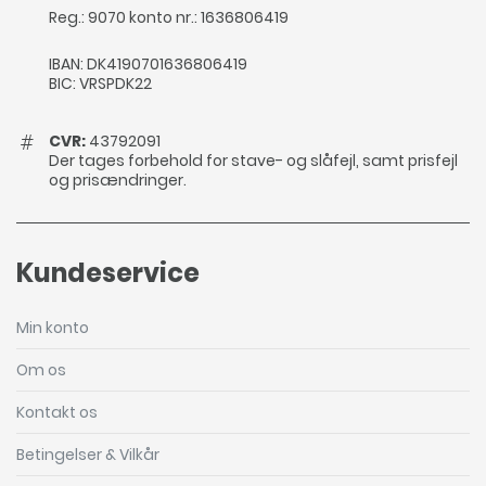
Reg.: 9070 konto nr.: 1636806419
IBAN: DK4190701636806419
BIC: VRSPDK22
CVR:
43792091
Der tages forbehold for stave- og slåfejl, samt prisfejl
og prisændringer.
Kundeservice
Min konto
Om os
Kontakt os
Betingelser & Vilkår