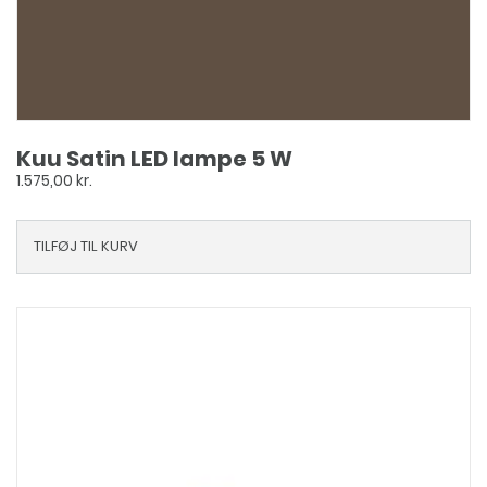
Kuu Satin LED lampe 5 W
1.575,00
kr.
TILFØJ TIL KURV
Dette
vare
har
flere
varianter.
Mulighederne
kan
vælges
på