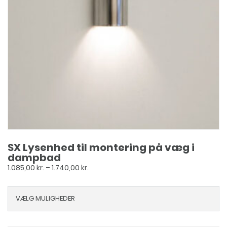
SX Lysenhed til montering på væg i
dampbad
Prisinterval:
1.085,00
kr.
–
1.740,00
kr.
1.085,00 kr.
til
VÆLG MULIGHEDER
1.740,00 kr.