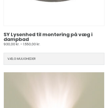
SY Lysenhed til montering på væg i
dampbad
Prisinterval:
930,00
kr.
–
1.550,00
kr.
930,00 kr.
til
VÆLG MULIGHEDER
1.550,00 kr.
Dette
vare
har
flere
varianter.
Mulighederne
kan
vælges