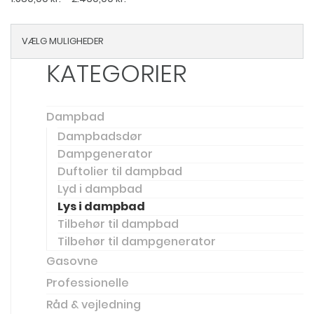
1.580,00 kr.
til
VÆLG MULIGHEDER
2.460,00 kr.
KATEGORIER
Dampbad
Dampbadsdør
Dampgenerator
Duftolier til dampbad
Lyd i dampbad
Lys i dampbad
Tilbehør til dampbad
Tilbehør til dampgenerator
Gasovne
Professionelle
Råd & vejledning