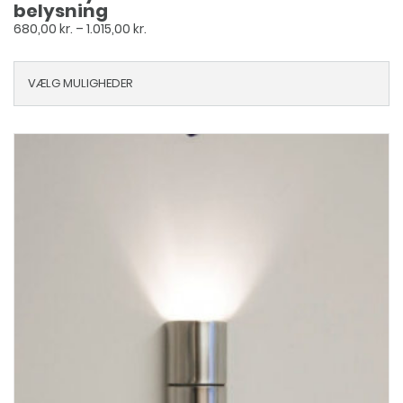
belysning
Prisinterval:
680,00
kr.
–
1.015,00
kr.
680,00 kr.
til
VÆLG MULIGHEDER
1.015,00 kr.
Dette
vare
har
flere
varianter.
Mulighederne
kan
vælges
på
varesiden