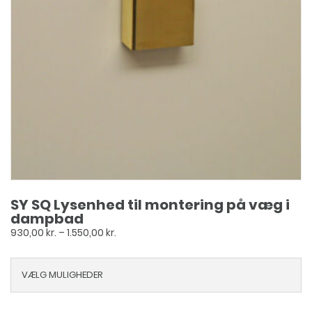
SY SQ Lysenhed til montering på væg i
dampbad
Prisinterval:
930,00
kr.
–
1.550,00
kr.
930,00 kr.
til
VÆLG MULIGHEDER
1.550,00 kr.