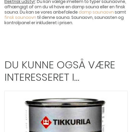
Elektrisk udstyr
: Du kan vælge imellem to typer saunaovne,
afhængigt af om du vil have en damp sauna eller en finsk
sauna. Du kan se vores anbefalede
damp saunaovn
samt
f
ins
k
saun
aovn
til denne sauna. Saunaovn, saunasten og
kontrolpanel er inkluderet i prisen.
DU KUNNE OGSÅ VÆRE
INTERESSERET I…
Dette
vare
har
flere
varianter.
Mulighederne
kan
vælges