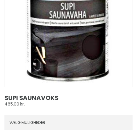
på
varesiden
SUPI SAUNAVOKS
465,00
kr.
VÆLG MULIGHEDER