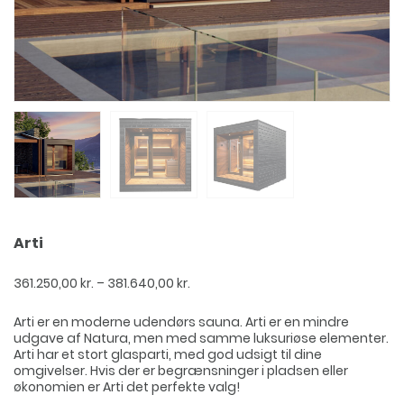
Arti
Prisinterval:
361.250,00
kr.
–
381.640,00
kr.
361.250,00 kr.
til
Arti er en moderne udendørs sauna. Arti er en mindre
381.640,00 kr.
udgave af Natura, men med samme luksuriøse elementer.
Arti har et stort glasparti, med god udsigt til dine
omgivelser. Hvis der er begrænsninger i pladsen eller
økonomien er Arti det perfekte valg!