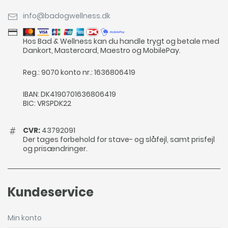
info@badogwellness.dk
Hos Bad & Wellness kan du handle trygt og betale med
Dankort, Mastercard, Maestro og MobilePay.
Reg.: 9070 konto nr.: 1636806419
IBAN: DK4190701636806419
BIC: VRSPDK22
CVR:
43792091
Der tages forbehold for stave- og slåfejl, samt prisfejl
og prisændringer.
Kundeservice
Min konto