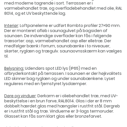
med moderne tagrende i sort. Terrassen er i
varmebehandlet træ, og overfladebehandlet med olie, RAL
8014, og et UV beskyttende lag.
Interiør
: Loftpanelerne er udført Rombto profiler 27×90 mm.
Der er monteret afløb i saunagulvet på bagsiden af
saunaen. De indvendige overflader kan fås i følgende
træsorter: asp, varmebehandlet asp eller elletræ. Der
medfølger bænk i forrum, saunabænke i to niveauer,
skørter, ryglæn og trægulv. saunaovnsskærm kan vælges
til.
Belysning:
Udendørs spot LED lys (IP65) med en
afbryderkontakt på terrassen. I saunaen er der højkvalitets
LED skinner bag ryglæn og under saunabænkene. Lyset
reguleres med en fjernstyret lysdæmper.
Døre og vinduer
: Dørkarm er i oliebehandlet træ, med UV-
beskyttelse i en brun farve, RAL8014. Glas i dør er 8 mm
dobbelt hærdet glas med hængsler i rustfrit stål. Dørgreb
er i rustfrit stål og træ. Vinduerne er 3-lags termoruder.
Glasset kan fås som klart glas eller bronzefarvet.