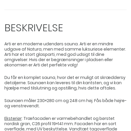
BESKRIVELSE
Arti er en moderne udendørs sauna. Arti er en mindre
udgave af Natura, men med samme luksuriøse elementer.
Arti har et stort glasparti, med god udsigt til dine
omgivelser. Hvis der er begrænsninger i pladsen eller
økonomien er Arti det perfekte valg!
Du får en komplet sauna, hvor det er muligt at skræddersy
detaljerne. Saunaen kan leveres til din kantsten, og vi kan
hjælpe med tilslutning og opstilling, hvis dette aftales.
Saunaen måler 230×280 cm og 248 cm høj. Fås både højre-
og venstrevendt.
Eksteriør
: Træfacaden er varmebehandlet og børstet
nordisk gran, C26 profil 19×141 mm. Facaden har en sort
overflade, med UV beskyttelse. Vandtæt tagoverflade