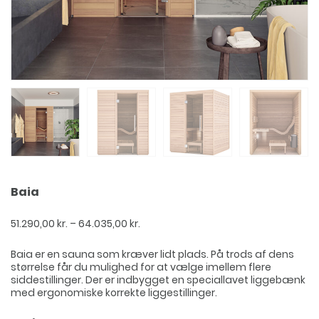
Baia
Prisinterval:
51.290,00
kr.
–
64.035,00
kr.
51.290,00 kr.
til
Baia er en sauna som kræver lidt plads. På trods af dens
64.035,00 kr.
størrelse får du mulighed for at vælge imellem flere
siddestillinger. Der er indbygget en speciallavet liggebænk
med ergonomiske korrekte liggestillinger.