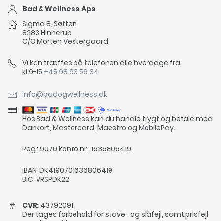
Bad & Wellness Aps
Sigma 8, Søften
8283 Hinnerup
C/O Morten Vestergaard
Vi kan træffes på telefonen alle hverdage fra
kl.9-15
+45 98 93 56 34
info@badogwellness.dk
Hos Bad & Wellness kan du handle trygt og betale med
Dankort, Mastercard, Maestro og MobilePay.
Reg.: 9070 konto nr.: 1636806419
IBAN: DK4190701636806419
BIC: VRSPDK22
CVR:
43792091
Der tages forbehold for stave- og slåfejl, samt prisfejl