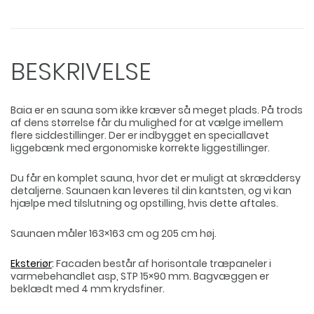
BESKRIVELSE
Baia er en sauna som ikke kræver så meget plads. På trods
af dens størrelse får du mulighed for at vælge imellem
flere siddestillinger. Der er indbygget en speciallavet
liggebænk med ergonomiske korrekte liggestillinger.
Du får en komplet sauna, hvor det er muligt at skræddersy
detaljerne. Saunaen kan leveres til din kantsten, og vi kan
hjælpe med tilslutning og opstilling, hvis dette aftales.
Saunaen måler 163×163 cm og 205 cm høj.
Eksteriør
:
Facaden består af horisontale træpaneler i
varmebehandlet asp, STP 15×90 mm. Bagvæggen er
beklædt med 4 mm krydsfiner.