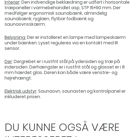
Interiør
: Den indvendige beklædning er udført i horisontale
træpaneller i varmebehandlet asp, STP 15×90 mm. Der
medfølger ergonomisk saunabænk, almindelig
saunabænk, ryglæn, flytbar fodbænk og
saunaovnsskærm.
Belysning:
Der er installeret en lampe med lampeskærm
under bænken. Lyset reguleres via en kontakt med IR
sensor.
Dør
: Dørgrebet er i rustfrit stål på ydersiden og træ på
indersiden. Dørhængsler er i rustfrit stål og glasset er i 8
mm hærdet glas. Døren kan både være venstre- og
højrehængt.
Elektrisk udstyr
: Saunaovn, saunasten og kontrolpanel er
inkluderet prisen.
DU KUNNE OGSÅ VÆRE