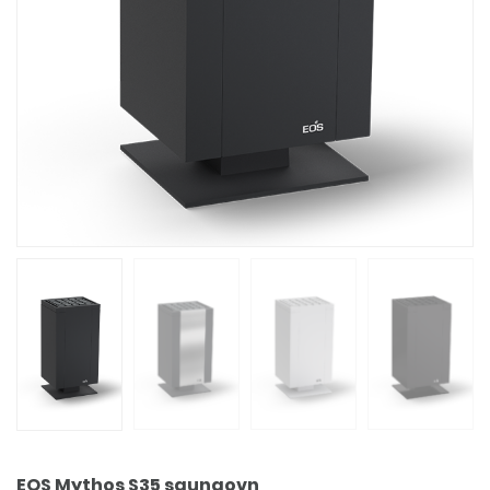
EOS Mythos S35 saunaovn