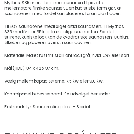
Mythos S35 er en designer saunaovn til private
mellemstore finske saunaer. Den kubistiske form gør, at
saunaovnen med fordel kan placeres foran glasflader.
Til EOS saunaovne medfølger altid saunasten. Til Mythos
S35 medfølger 35 kg almindelige saunasten. For det
stilrene, kubiske look kan de kvadratiske saunasten, Cubius,
tilkøbes og placeres øverst i saunaovnen.
Materiale: Malet rustfrit stål i antracitgrå, hvid, CRS eller sort
Mål (HDB): 84 x 42 x 37 cm.
Vælg mellem kapaciteterne: 7,5 kW eller 9,0 kW.
Kontrolpanel købes separat. Se udvalget herunder.
Ekstraudstyr: Saunaræling i træ – 3 sidet.