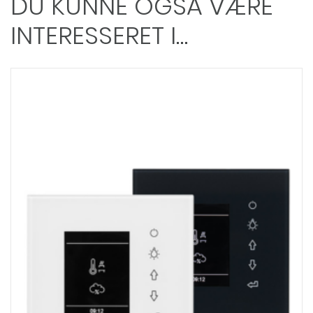
DU KUNNE OGSÅ VÆRE
INTERESSERET I…
Dette
vare
har
flere
varianter.
Mulighederne
kan
vælges
på
varesiden