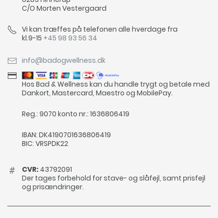
C/O Morten Vestergaard
Vi kan træffes på telefonen alle hverdage fra
kl.9-15
+45 98 93 56 34
info@badogwellness.dk
Hos Bad & Wellness kan du handle trygt og betale med
Dankort, Mastercard, Maestro og MobilePay.
Reg.: 9070 konto nr.: 1636806419
IBAN: DK4190701636806419
BIC: VRSPDK22
CVR:
43792091
Der tages forbehold for stave- og slåfejl, samt prisfejl
og prisændringer.