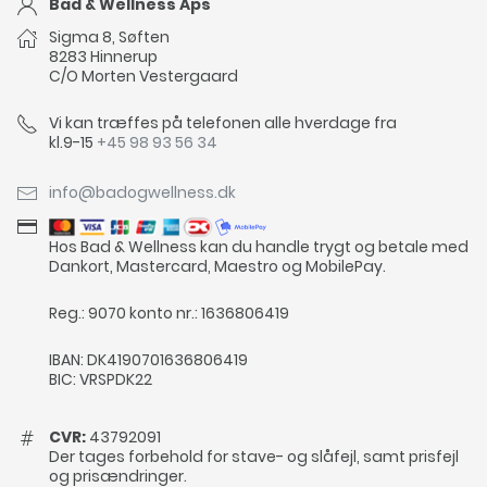
Bad & Wellness Aps
Sigma 8, Søften
8283 Hinnerup
C/O Morten Vestergaard
Vi kan træffes på telefonen alle hverdage fra
kl.9-15
+45 98 93 56 34
info@badogwellness.dk
Hos Bad & Wellness kan du handle trygt og betale med
Dankort, Mastercard, Maestro og MobilePay.
Reg.: 9070 konto nr.: 1636806419
IBAN: DK4190701636806419
BIC: VRSPDK22
CVR:
43792091
Der tages forbehold for stave- og slåfejl, samt prisfejl
og prisændringer.