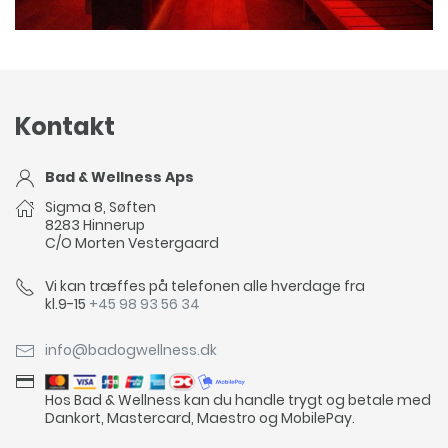
SAUNA MED VARIERENDE RGB BELYSNING
Kontakt
Bad & Wellness Aps
Sigma 8, Søften
8283 Hinnerup
C/O Morten Vestergaard
Vi kan træffes på telefonen alle hverdage fra
kl.9-15
+45 98 93 56 34
info@badogwellness.dk
Hos Bad & Wellness kan du handle trygt og betale med
Dankort, Mastercard, Maestro og MobilePay.