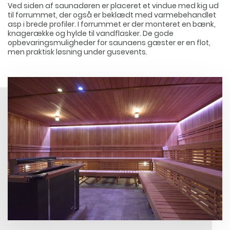
Ved siden af saunadøren er placeret et vindue med kig ud
til forrummet, der også er beklædt med varmebehandlet
asp i brede profiler. I forrummet er der monteret en bænk,
knagerække og hylde til vandflasker. De gode
opbevaringsmuligheder for saunaens gæster er en flot,
men praktisk løsning under gusevents.