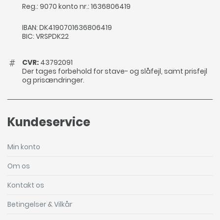
Reg.: 9070 konto nr.: 1636806419
IBAN: DK4190701636806419
BIC: VRSPDK22
CVR:
43792091
Der tages forbehold for stave- og slåfejl, samt prisfejl
og prisændringer.
Kundeservice
Min konto
Om os
Kontakt os
Betingelser & Vilkår