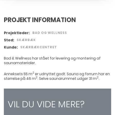
PROJEKT INFORMATION
Projektleder:
BAD OG WELLNESS
Sted:
SKÆRBÆK
Kunde:
SKÆRBÆKCENTRET
Bad & Wellness har stået for levering og montering af
saunamaterialer.
2
Anneksets 55 m
er udnyttet godt. Sauna og forrum har en
2
2
størrelse på 46 m
. Selve saunarummet udgør 31 m
.
VIL DU VIDE MERE?