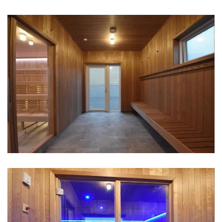
FORRUM MED BÆNK OG KNAGERÆKKE