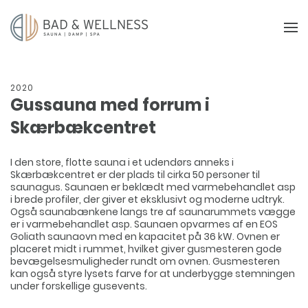
2020
Gussauna med forrum i
Skærbækcentret
I den store, flotte sauna i et udendørs anneks i
Skærbækcentret er der plads til cirka 50 personer til
saunagus. Saunaen er beklædt med varmebehandlet asp
i brede profiler, der giver et eksklusivt og moderne udtryk.
Også saunabænkene langs tre af saunarummets vægge
er i varmebehandlet asp. Saunaen opvarmes af en EOS
Goliath saunaovn med en kapacitet på 36 kW. Ovnen er
placeret midt i rummet, hvilket giver gusmesteren gode
bevægelsesmuligheder rundt om ovnen. Gusmesteren
kan også styre lysets farve for at underbygge stemningen
under forskellige gusevents.