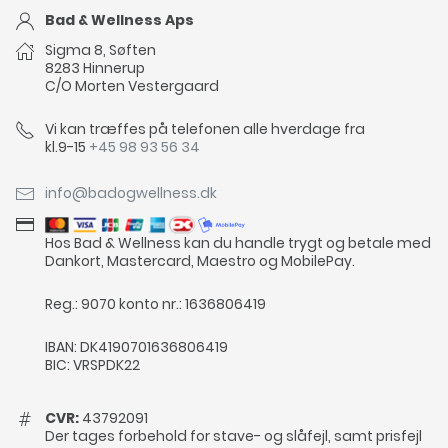
Bad & Wellness Aps
Sigma 8, Søften
8283 Hinnerup
C/O Morten Vestergaard
Vi kan træffes på telefonen alle hverdage fra
kl.9-15
+45 98 93 56 34
info@badogwellness.dk
Hos Bad & Wellness kan du handle trygt og betale med
Dankort, Mastercard, Maestro og MobilePay.
Reg.: 9070 konto nr.: 1636806419
IBAN: DK4190701636806419
BIC: VRSPDK22
CVR:
43792091
Der tages forbehold for stave- og slåfejl, samt prisfejl