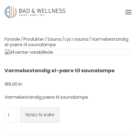
Forside
/
Produkter
/
Sauna
/
Lys i sauna
/ Varmebestandig
el-pære til saunalampe
Varmebestandig el-pære til saunalampe
189,00
kr.
Varmebestandig pære til saunalampe.
Varmebestandig
TILFØJ TIL KURV
el-
pære
til
saunalampe