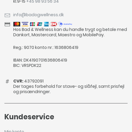
kl.9-15
+45 98 93 56 34
info@badogwellness.dk
Hos Bad & Wellness kan du handle trygt og betale med
Dankort, Mastercard, Maestro og MobilePay.
Reg.: 9070 konto nr.: 1636806419
IBAN: DK4190701636806419
BIC: VRSPDK22
CVR:
43792091
Der tages forbehold for stave- og slåfejl, samt prisfejl
og prisændringer.
Kundeservice
Min konto