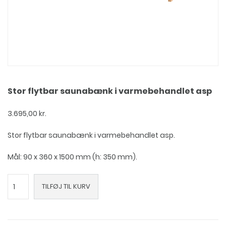
Stor flytbar saunabænk i varmebehandlet asp
3.695,00
kr.
Stor flytbar saunabænk i varmebehandlet asp.
Mål: 90 x 360 x 1500 mm (h: 350 mm).
Stor
TILFØJ TIL KURV
flytbar
saunabænk
i
varmebehandlet
asp