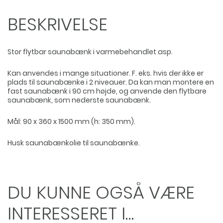
antal
BESKRIVELSE
Stor flytbar saunabænk i varmebehandlet asp.
Kan anvendes i mange situationer. F. eks. hvis der ikke er
plads til saunabænke i 2 niveauer. Da kan man montere en
fast saunabænk i 90 cm højde, og anvende den flytbare
saunabænk, som nederste saunabænk.
Mål: 90 x 360 x 1500 mm (h: 350 mm).
Husk saunabænkolie til saunabænke.
DU KUNNE OGSÅ VÆRE
INTERESSERET I…