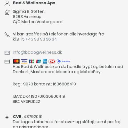
Bad & Wellness Aps
Sigma 8, Søften
8283 Hinnerup
C/O Morten Vestergaard
Vi kan træffes på telefonen alle hverdage fra
kl.9-15
+45 98 93 56 34
info@badogwellness.dk
Hos Bad & Wellness kan du handle trygt og betale med
Dankort, Mastercard, Maestro og MobilePay.
Reg.: 9070 konto nr.: 1636806419
IBAN: DK4190701636806419
BIC: VRSPDK22
CVR:
43792091
Der tages forbehold for stave- og slåfejl, samt prisfejl
og prisændringer.