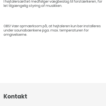
I højtalersættet medfølger vægbeslag til forstærkeren, for
let tilgængelig styring af musikken.
OBS! Vær opmærksom på, at højtaleren kun bør installeres
under saunabænkene pga. max. temperaturen for
omgivelserne.
Kontakt