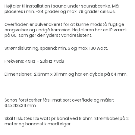
Højtaler til installation i sauna under saunabænke. Må
placeres i min. -34 grader og max. 79 grader celsius.
Overfladen er pulverlakeret for at kunne modstå fugtige
omgivelser og undgå korrosion. Højtaleren har en IP værdi
på 66, som gør den yderst vandresistent.
Strømtilslutning, spænd: min. 5 og max. 130 watt.
Frekvens: 45Hz – 20kHz ±3dB
Dimensioner: 213mm x 311mm og har en dybde på 64 mm.
Sonos forstærker fås i mat sort overflade og måler:
64x213x311 mm
Skal tilsluttes 125 watt pr. kanal ved 8 ohm. Strømkabel på 2
meter og bananstik medfølger.