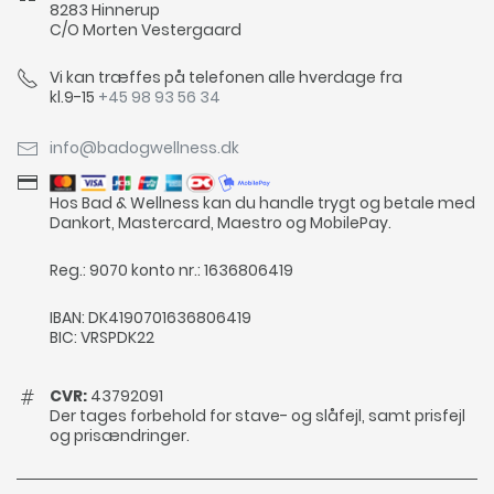
8283 Hinnerup
C/O Morten Vestergaard
Vi kan træffes på telefonen alle hverdage fra
kl.9-15
+45 98 93 56 34
info@badogwellness.dk
Hos Bad & Wellness kan du handle trygt og betale med
Dankort, Mastercard, Maestro og MobilePay.
Reg.: 9070 konto nr.: 1636806419
IBAN: DK4190701636806419
BIC: VRSPDK22
CVR:
43792091
Der tages forbehold for stave- og slåfejl, samt prisfejl
og prisændringer.