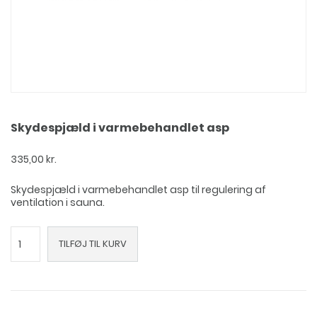
Skydespjæld i varmebehandlet asp
335,00
kr.
Skydespjæld i varmebehandlet asp til regulering af
ventilation i sauna.
Skydespjæld
TILFØJ TIL KURV
i
varmebehandlet
asp
antal