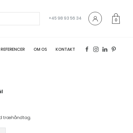
+45 98 93 56 34
0
varer
REFERENCER
OM OS
KONTAKT
ål
med træhåndtag.