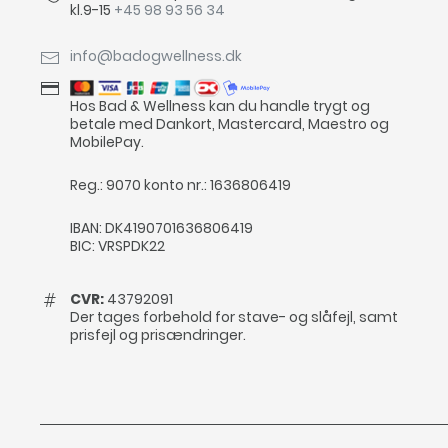
kl.9-15
+45 98 93 56 34
info@badogwellness.dk
Hos Bad & Wellness kan du handle trygt og
betale med Dankort, Mastercard, Maestro og
MobilePay.
Reg.: 9070 konto nr.: 1636806419
IBAN: DK4190701636806419
BIC: VRSPDK22
CVR:
43792091
Der tages forbehold for stave- og slåfejl, samt
prisfejl og prisændringer.