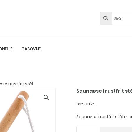
ONELLE
GASOVNE
se i rustfrit stål
Saunaøse i rustfrit st
325,00
kr.
Saunaøse i rustfrit stål 
Saunaøse