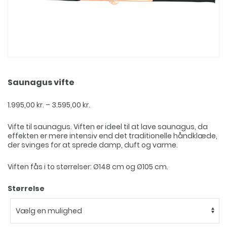
Saunagus vifte
Prisinterval:
1.995,00
kr.
–
3.595,00
kr.
1.995,00 kr.
til
Vifte til saunagus. Viften er ideel til at lave saunagus, da
3.595,00 kr.
effekten er mere intensiv end det traditionelle håndklæde,
der svinges for at sprede damp, duft og varme.
Viften fås i to størrelser: Ø148 cm og Ø105 cm.
Størrelse