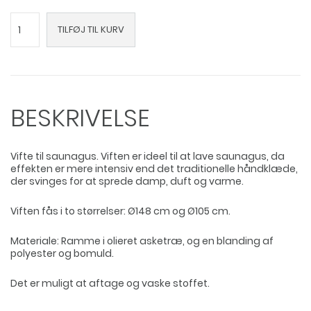
Saunagus
TILFØJ TIL KURV
vifte
antal
BESKRIVELSE
Vifte til saunagus. Viften er ideel til at lave saunagus, da
effekten er mere intensiv end det traditionelle håndklæde,
der svinges for at sprede damp, duft og varme.
Viften fås i to størrelser: Ø148 cm og Ø105 cm.
Materiale: Ramme i olieret asketræ, og en blanding af
polyester og bomuld.
Det er muligt at aftage og vaske stoffet.