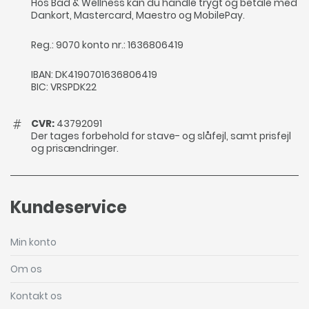
Hos Bad & Wellness kan du handle trygt og betale med
Dankort, Mastercard, Maestro og MobilePay.
Reg.: 9070 konto nr.: 1636806419
IBAN: DK4190701636806419
BIC: VRSPDK22
CVR:
43792091
Der tages forbehold for stave- og slåfejl, samt prisfejl
og prisændringer.
Kundeservice
Min konto
Om os
Kontakt os