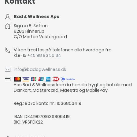
Kontakt
Bad & Wellness Aps
Sigma 8, Søften
8283 Hinnerup
C/O Morten Vestergaard
Vi kan træffes på telefonen alle hverdage fra
kl.9-15
+45 98 93 56 34
info@badogwellness.dk
Hos Bad & Wellness kan du handle trygt og betale med
Dankort, Mastercard, Maestro og MobilePay.
Reg.: 9070 konto nr.: 1636806419
IBAN: DK4190701636806419
BIC: VRSPDK22