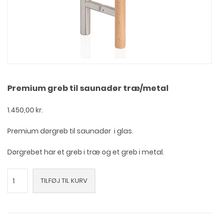
Premium greb til saunadør træ/metal
1.450,00
kr.
Premium dørgreb til saunadør i glas.
Dørgrebet har et greb i træ og et greb i metal.
Premium
TILFØJ TIL KURV
greb
til
saunadør
træ/metal
antal