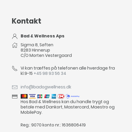
Kontakt
Bad & Wellness Aps
Sigma 8, Søften
8283 Hinnerup
C/O Morten Vestergaard
Vi kan træffes på telefonen alle hverdage fra
kl.9-15
+45 98 93 56 34
info@badogwellness.dk
Hos Bad & Wellness kan du handle trygt og
betale med Dankort, Mastercard, Maestro og
MobilePay.
Reg.: 9070 konto nr.: 1636806419