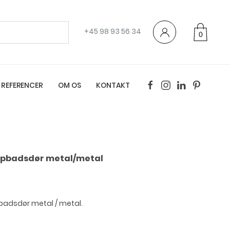
+45 98 93 56 34
0
varer
REFERENCER
OM OS
KONTAKT
mpbadsdør metal/metal
badsdør metal / metal.