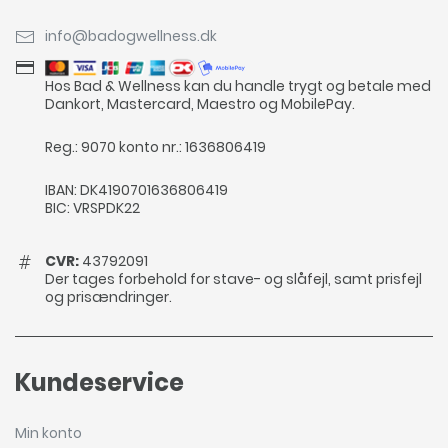
info@badogwellness.dk
Hos Bad & Wellness kan du handle trygt og betale med
Dankort, Mastercard, Maestro og MobilePay.
Reg.: 9070 konto nr.: 1636806419
IBAN: DK4190701636806419
BIC: VRSPDK22
CVR:
43792091
Der tages forbehold for stave- og slåfejl, samt prisfejl
og prisændringer.
Kundeservice
Min konto