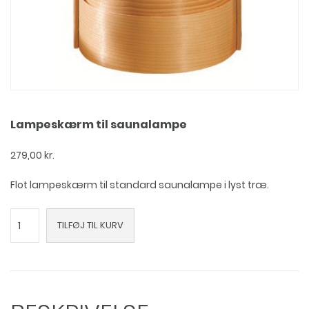
Lampeskærm til saunalampe
279,00
kr.
Flot lampeskærm til standard saunalampe i lyst træ.
Lampeskærm
TILFØJ TIL KURV
til
saunalampe
antal