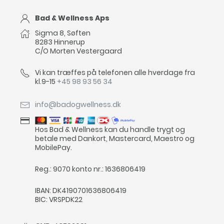
Bad & Wellness Aps
Sigma 8, Søften
8283 Hinnerup
C/O Morten Vestergaard
Vi kan træffes på telefonen alle hverdage fra
kl.9-15
+45 98 93 56 34
info@badogwellness.dk
Hos Bad & Wellness kan du handle trygt og
betale med Dankort, Mastercard, Maestro og
MobilePay.
Reg.: 9070 konto nr.: 1636806419
IBAN: DK4190701636806419
BIC: VRSPDK22