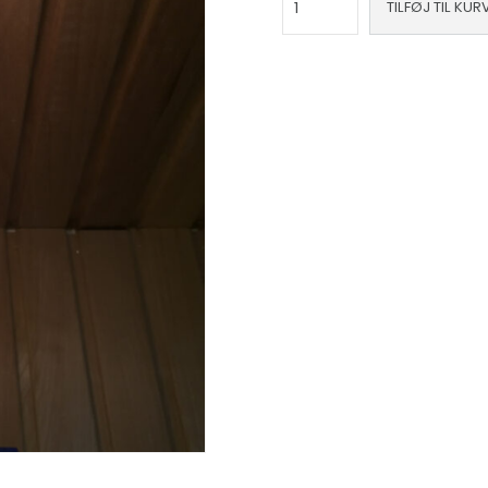
TILFØJ TIL KUR
saunalampe
antal