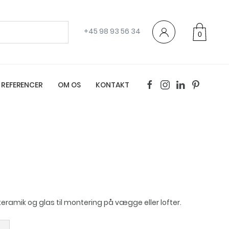
+45 98 93 56 34
0
varer
REFERENCER
OM OS
KONTAKT
eramik og glas til montering på vægge eller lofter.