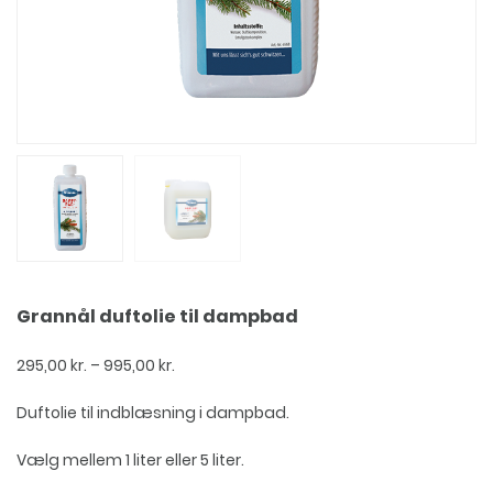
Grannål duftolie til dampbad
Prisinterval:
295,00
kr.
–
995,00
kr.
295,00 kr.
til
Duftolie til indblæsning i dampbad.
995,00 kr.
Vælg mellem 1 liter eller 5 liter.