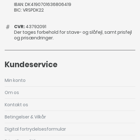
IBAN: DK4190701636806419
BIC: VRSPDK22
CVR:
43792091
Der tages forbehold for stave- og slåfejl, samt prisfejl
og prisændringer.
Kundeservice
Min konto
Om os
Kontakt os
Betingelser & Vilkår
Digital fortrydelsesformular