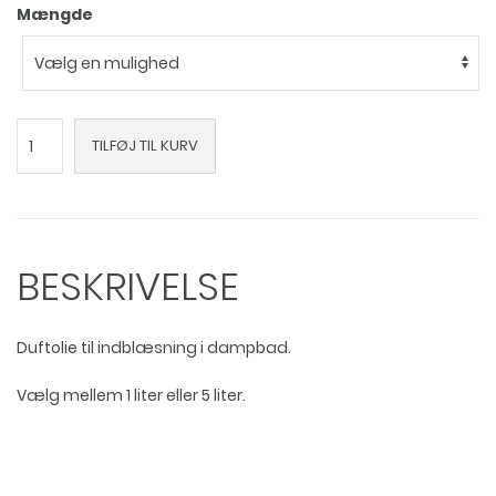
Mængde
Grannål
TILFØJ TIL KURV
duftolie
til
dampbad
antal
BESKRIVELSE
Duftolie til indblæsning i dampbad.
Vælg mellem 1 liter eller 5 liter.