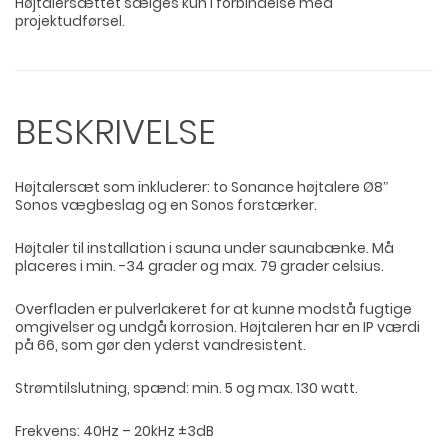
Højtalersættet sælges kun i forbindelse med
projektudførsel.
BESKRIVELSE
Højtalersæt som inkluderer: to Sonance højtalere Ø8″
Sonos vægbeslag og en Sonos forstærker.
Højtaler til installation i sauna under saunabænke. Må
placeres i min. -34 grader og max. 79 grader celsius.
Overfladen er pulverlakeret for at kunne modstå fugtige
omgivelser og undgå korrosion. Højtaleren har en IP værdi
på 66, som gør den yderst vandresistent.
Strømtilslutning, spænd: min. 5 og max. 130 watt.
Frekvens: 40Hz – 20kHz ±3dB