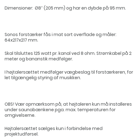
Dimensioner: Ø8″ (205 mm) og har en dybde på 95 mm.
Sonos forstærker fås i mat sort overflade og måler:
64x217x217 mm.
Skal tilsluttes 125 watt pr. kanal ved 8 ohm. Strømkabel på 2
meter og bananstik medfølger.
I højtalersættet medfølger vægbeslag til forstærkeren, for
let tilgængelig styring af musikken.
OBS! Vær opmærksom på, at højtaleren kun må installeres
under saunabænkene pga. max. temperaturen for
omgivelserne.
Højtalersættet sælges kun i forbindelse med
projektudførsel.