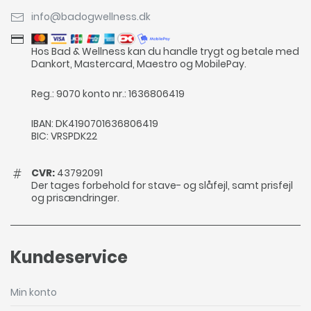
info@badogwellness.dk
Hos Bad & Wellness kan du handle trygt og betale med
Dankort, Mastercard, Maestro og MobilePay.
Reg.: 9070 konto nr.: 1636806419
IBAN: DK4190701636806419
BIC: VRSPDK22
CVR:
43792091
Der tages forbehold for stave- og slåfejl, samt prisfejl
og prisændringer.
Kundeservice
Min konto