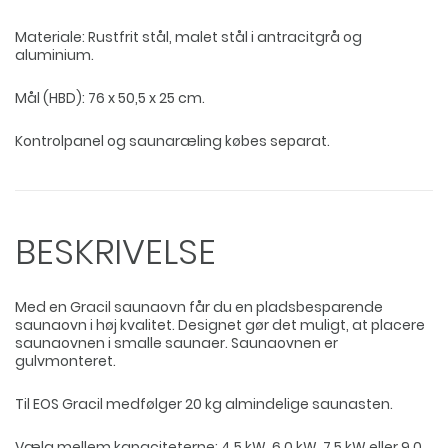
Materiale: Rustfrit stål, malet stål i antracitgrå og
aluminium.
Mål (HBD): 76 x 50,5 x 25 cm.
Kontrolpanel og saunaræling købes separat.
BESKRIVELSE
Med en Gracil saunaovn får du en pladsbesparende
saunaovn i høj kvalitet. Designet gør det muligt, at placere
saunaovnen i smalle saunaer. Saunaovnen er
gulvmonteret.
Til EOS Gracil medfølger 20 kg almindelige saunasten.
Vælg mellem kapaciteterne: 4,5 kW, 6,0 kW, 7,5 kW eller 9,0