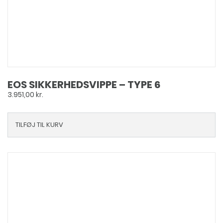
EOS SIKKERHEDSVIPPE – TYPE 6
3.951,00
kr.
TILFØJ TIL KURV
Dette
vare
har
flere
varianter.
Mulighederne
kan
vælges