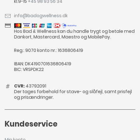
kl.9-15
+45 98 93 56 34
info@badogwellness.dk
Hos Bad & Wellness kan du handle trygt og betale med
Dankort, Mastercard, Maestro og MobilePay.
Reg.: 9070 konto nr.: 1636806419
IBAN: DK4190701636806419
BIC: VRSPDK22
CVR:
43792091
Der tages forbehold for stave- og slåfejl, samt prisfejl
og prisændringer.
Kundeservice
Min konto