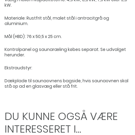
kW.
Materiale: Rustfrit stål, malet stål i antracitgrå og
aluminium.
Mål (HBD): 76 x 50,5 x 25 cm.
Kontrolpanel og saunaræling købes separat. Se udvalget
herunder.
Ekstraudstyr:
Dækplade til saunaovnens bagside, hvis saunaovnen skal
stå op ad en glasvæg eller stå frit.
DU KUNNE OGSÅ VÆRE
INTERESSERET I…