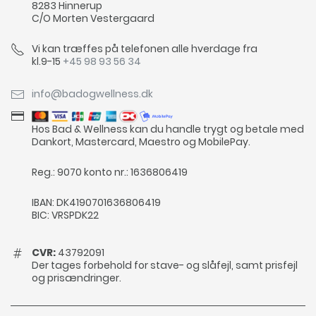
8283 Hinnerup
C/O Morten Vestergaard
Vi kan træffes på telefonen alle hverdage fra
kl.9-15
+45 98 93 56 34
info@badogwellness.dk
Hos Bad & Wellness kan du handle trygt og betale med
Dankort, Mastercard, Maestro og MobilePay.
Reg.: 9070 konto nr.: 1636806419
IBAN: DK4190701636806419
BIC: VRSPDK22
CVR:
43792091
Der tages forbehold for stave- og slåfejl, samt prisfejl
og prisændringer.