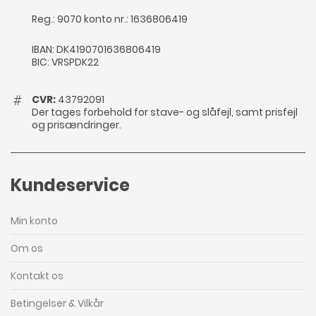
Reg.: 9070 konto nr.: 1636806419
IBAN: DK4190701636806419
BIC: VRSPDK22
CVR:
43792091
Der tages forbehold for stave- og slåfejl, samt prisfejl
og prisændringer.
Kundeservice
Min konto
Om os
Kontakt os
Betingelser & Vilkår