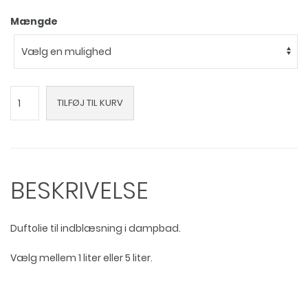
Mængde
Grøn
TILFØJ TIL KURV
æble
duftolie
til
dampbad
antal
BESKRIVELSE
Duftolie til indblæsning i dampbad.
Vælg mellem 1 liter eller 5 liter.