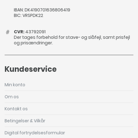
IBAN: DK4190701636806419
BIC: VRSPDK22
CVR:
43792091
Der tages forbehold for stave- og slåfejl, samt prisfejl
og prisændringer.
Kundeservice
Min konto
Om os
Kontakt os
Betingelser & Vilkår
Digital fortrydelsesformular