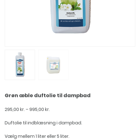
Grøn æble duftolie til dampbad
Prisinterval:
295,00
kr.
–
995,00
kr.
295,00 kr.
til
Duftolie til indblæsning i dampbad.
995,00 kr.
Vælg mellem 1 liter eller 5 liter.