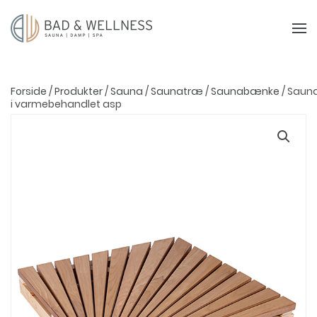
Forside
/
Produkter
/
Sauna
/
Saunatræ
/
Saunabænke
/ Saun
i varmebehandlet asp