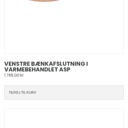
VENSTRE BÆNKAFSLUTNING I
VARMEBEHANDLET ASP
1.765,00
kr.
TILFØJ TIL KURV
Dette
vare
har
flere