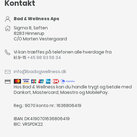
Kontakt
Bad & Wellness Aps
Sigma 8, Søften
8283 Hinnerup
C/O Morten Vestergaard
Vi kan træffes på telefonen alle hverdage fra
kl.9-15
+45 98 93 56 34
info@badogwellness.dk
Hos Bad & Wellness kan du handle trygt og betale med
Dankort, Mastercard, Maestro og MobilePay.
Reg.: 9070 konto nr.: 1636806419
IBAN: DK4190701636806419
BIC: VRSPDK22