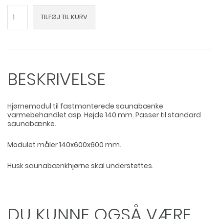
Saunabænkhjørne
TILFØJ TIL KURV
i
varmebehandlet
asp
antal
BESKRIVELSE
Hjørnemodul til fastmonterede saunabænke
varmebehandlet asp. Højde 140 mm. Passer til standard
saunabænke.
Modulet måler 140x600x600 mm.
Husk saunabænkhjørne skal understøttes.
DU KUNNE OGSÅ VÆRE