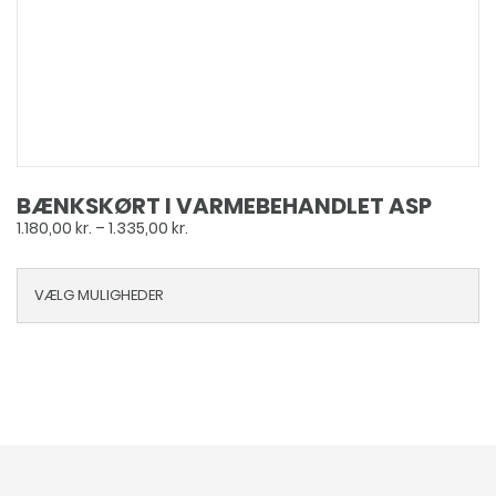
BÆNKSKØRT I VARMEBEHANDLET ASP
Prisinterval:
1.180,00
kr.
–
1.335,00
kr.
1.180,00 kr.
til
VÆLG MULIGHEDER
1.335,00 kr.