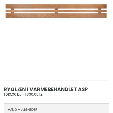
RYGLÆN I VARMEBEHANDLET ASP
Prisinterval:
1.610,00
kr.
–
1.830,00
kr.
1.610,00 kr.
til
VÆLG MULIGHEDER
1.830,00 kr.