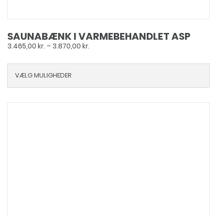
SAUNABÆNK I VARMEBEHANDLET ASP
Prisinterval:
3.465,00
kr.
–
3.870,00
kr.
3.465,00 kr.
til
VÆLG MULIGHEDER
3.870,00 kr.
Dette
vare
har
flere
varianter.
Mulighederne
kan
vælges
på
varesiden