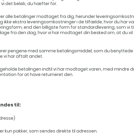
vi det beløb, du hæfter for.
rer alle betalinger modtaget fra dig, herunder leveringsomkostn
 ikke ekstra leveringsomkostninger i de tilfælde, hvor du har va
ringsform, end den billigste form for standardlevering, som vi ti
dage fra den dag, hvor vi har modtaget din besked om, at du vil
efører pengene med samme betalingsmiddel, som du benyttede 
vi har aftalt andet.
bageholde betalingen indtil vi har modtaget varen, med mindre 
tation for at have returneret den.
ndes til:
dresse)
r kun pakker, som sendes direkte til adressen.