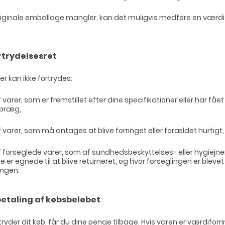
riginale emballage mangler, kan det muligvis medføre en værdi
rtrydelsesret
er kan ikke fortrydes:
 varer, som er fremstillet efter dine specifikationer eller har fået
 præg,
 varer, som må antages at blive forringet eller forældet hurtigt,
f forseglede varer, som af sundhedsbeskyttelses- eller hygie
e er egnede til at blive returneret, og hvor forseglingen er blevet
ingen.
etaling af købsbeløbet
tryder dit køb, får du dine penge tilbage. Hvis varen er værdiforri