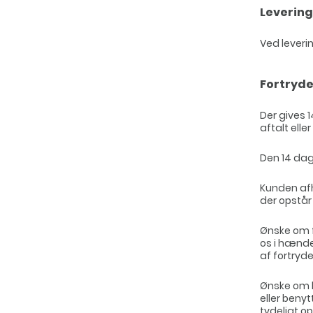
Levering
Ved leveri
Fortryde
Der gives 
aftalt elle
Den 14 dag
Kunden afh
der opstår
Ønske om f
os i hænde
af fortryde
Ønske om b
eller beny
tydeligt o