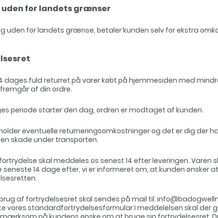
 uden for landets grænser
ng uden for landets grænse, betaler kunden selv for ekstra omk
lsesret
14 dages fuld returret på varer købt på hjemmesiden med mindr
r fremgår af din ordre.
es periode starter den dag, ordren er modtaget af kunden.
older eventuelle returneringsomkostninger og det er dig der h
 en skade under transporten.
ortrydelse skal meddeles os senest 14 efter leveringen. Varen 
 seneste 14 dage efter, vi er informeret om, at kunden ønsker a
lsesretten.
rug af fortrydelsesret skal sendes på mail til: info@badogwell
tte vores standardfortrydelsesformular I meddelelsen skal der 
pmærksom på kundens ønske om at bruge sin fortrydelsesret. Du