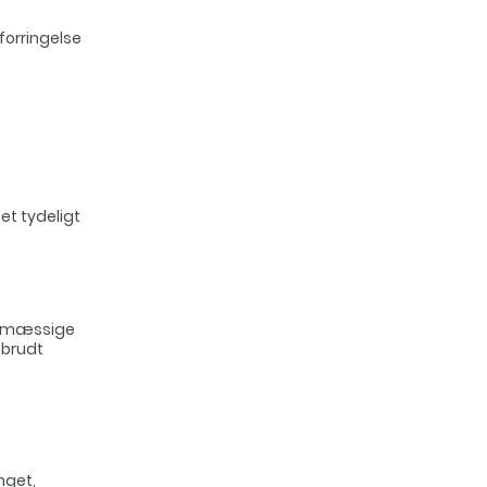
forringelse
 et tydeligt
jnemæssige
 brudt
nget,