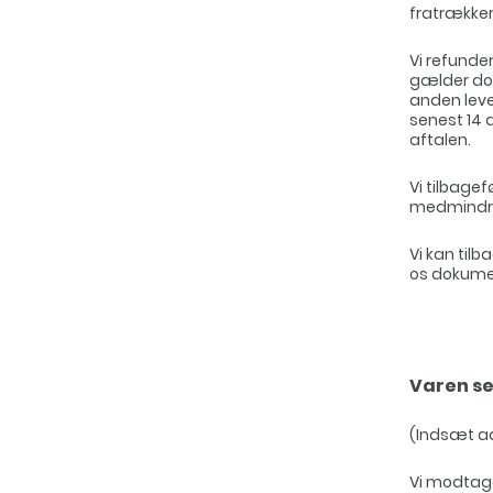
fratrækker 
Vi refunde
gælder dog
anden leve
senest 14 
aftalen.
Vi tilbag
medmindre 
Vi kan til
os dokumen
Varen se
(Indsæt a
Vi modtage