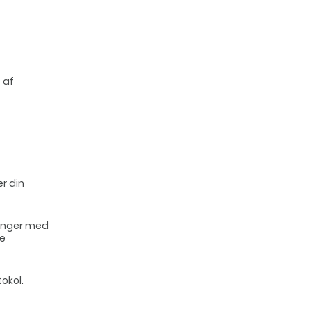
 af
r din
sninger med
re
okol.