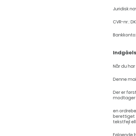
Juridisk n
CVR-nr.: D
Bankkonto:
Indgåels
Når du har
Denne mail 
Der er før
modtager
en ordrebe
berettiget 
tekstfejl el
Følgende b