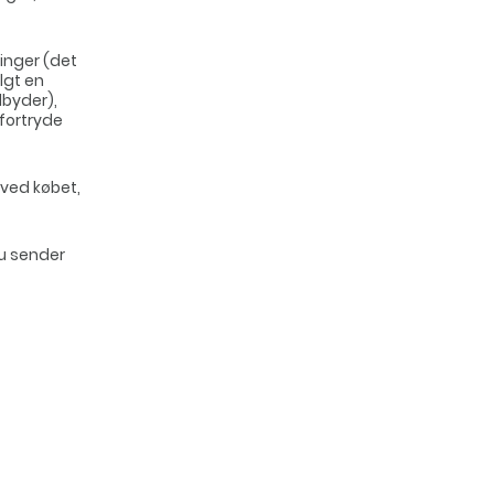
inger (det
lgt en
lbyder),
 fortryde
ved købet,
du sender