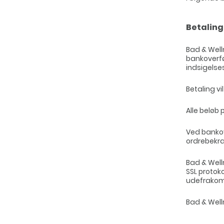
Betaling
Bad & Well
bankoverfø
indsigelse
Betaling vi
Alle beløb
Ved bankov
ordrebekræ
Bad & Well
SSL protoko
udefrako
Bad & Well