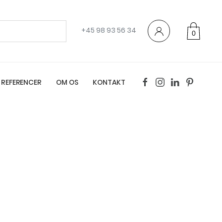
+45 98 93 56 34
0
varer
REFERENCER
OM OS
KONTAKT