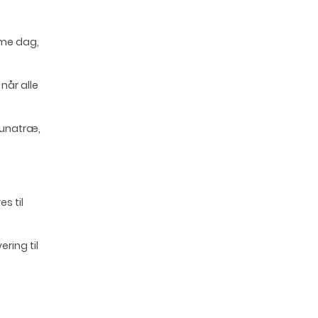
mme dag,
når alle
aunatræ,
s til
ring til