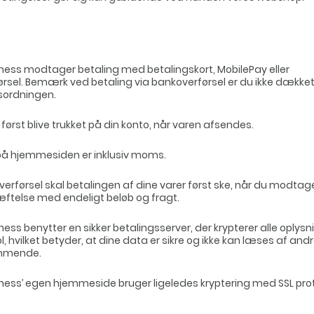
ness modtager betaling med betalingskort, MobilePay eller
rsel. Bemærk ved betaling via bankoverførsel er du ikke dækket
sordningen.
l først blive trukket på din konto, når varen afsendes.
 på hjemmesiden er inklusiv moms.
erførsel skal betalingen af dine varer først ske, når du modtage
ftelse med endeligt beløb og fragt.
ness benytter en sikker betalingsserver, der krypterer alle oply
l, hvilket betyder, at dine data er sikre og ikke kan læses af and
mmende.
ness’ egen hjemmeside bruger ligeledes kryptering med SSL prot