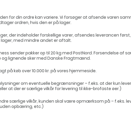
iden for din ordre kan variere. Vi forsøger at afsende varen sa
tager ordren, hvis den er på lager.
ger, der indeholder forskellige varer, afsendes leverancen først, 
å lager, med mindre andet er aftalt.
ness sender pakker op til 20 kg med PostNord. Forsendelse af s
 og lignende sker med Danske Fragtmænd.
fragt på køb over 10.000 kr. på vores hjemmeside.
lysninger om eventuelle begrænsninger – f.eks. at der kun levere
ler at der er særlige vilkår for levering til ikke-brofaste øer.)
dre særlige vilkår, kunden skal være opmærksom på – f.eks. leve
 uden opbæring, etc.)