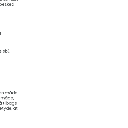
 besked
t
eløb).
den måde,
n måde,
å tilbage
etyde, at