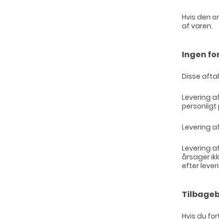
Hvis den o
af varen.
Ingen fo
Disse aftal
Levering af
personligt
Levering af
Levering a
årsager ikk
efter lever
Tilbageb
Hvis du for