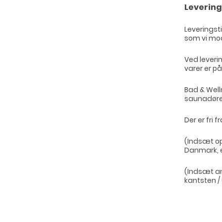
Levering
Leveringst
som vi mod
Ved leverin
varer er p
Bad & Well
saunadøre
Der er fri 
(Indsæt op
Danmark, el
(Indsæt an
kantsten /