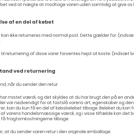
øbet ved at nægte at modtage varen uden samtidig at give os
lse af en del af købet
r kan ikke returneres med normal post. Dette gælder for: (indsæ
.
til returnering af disse varer forventes højst at koste: (indsæt b
tand ved returnering
nd, når du sender den retur
 har mistet værdi, og det skyldes at du har brugt den på en an
er var nødvendigt for at fastslå varens art, egenskaber og de
er, kan du kun få en del af købsbeløbet tilbage. Beløbet du kan f
f varens handelsmæssige værdi, og i visse tilfælde kan det b
 få fragtomkostningerne tilbage.
r, at du sender varen retur i den originale emballage.