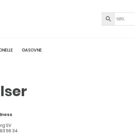
ONELLE
GASOVNE
lser
lness
rg SV
 93 56 34