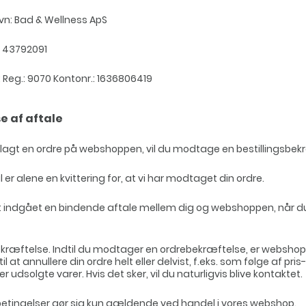
avn: Bad & Wellness ApS
K 43792091
 Reg.: 9070 Kontonr.: 1636806419
e af aftale
 lagt en ordre på webshoppen, vil du modtage en bestillingsbek
er alene en kvittering for, at vi har modtaget din ordre.
st indgået en bindende aftale mellem dig og webshoppen, når d
kræftelse. Indtil du modtager en ordrebekræftelse, er websho
til at annullere din ordre helt eller delvist, f.eks. som følge af pris
ler udsolgte varer. Hvis det sker, vil du naturligvis blive kontaktet.
etingelser gør sig kun gældende ved handel i vores webshop.