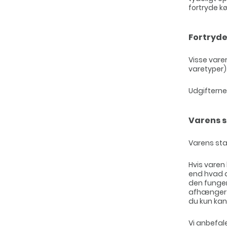
fortryde k
Fortryde
Visse vare
varetyper)
Udgifterne 
Varens s
Varens sta
Hvis varen
end hvad d
den funger
afhænger a
du kun kan
Vi anbefale