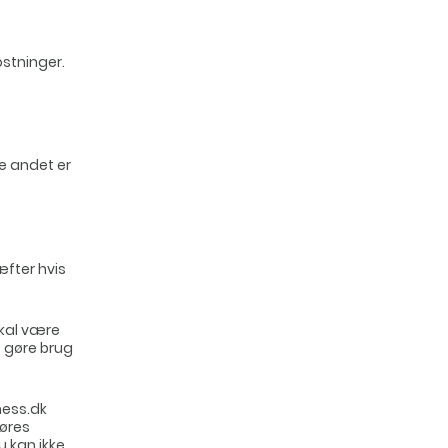
ostninger.
e andet er
æfter hvis
skal være
t gøre brug
ness.dk
gøres
 kan ikke