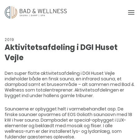
2019
Aktivitetsafdeling i DGI Huset
Vejle
Den super flotte aktivitetsafdeling i DGI Huset Vejle
indeholder både en finsk sauna, en infrarød sauna, et
dampbad samt et bruseområde – alt sammen med Bad &
Wellness som totalentreprenør. Aktivitetsafdelingen er
bygget ind under hallens gamle tribuner.
Saunaerne er opbygget helt i varmebehandlet asp. De
finske saunaer opvarmes af EOS Goliath saunaovn med 18
kW i hver sauna. Dampbadet er special-opbygget i LUX-
elementer og beklædt med mosaik og fliser. I alle
wellness-rum er der installeret lys- og lydanlæg, som
fuldender gæsternes oplevelse.