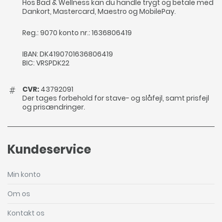
Hos Bad & Wellness kan du handle trygt og betale med
Dankort, Mastercard, Maestro og MobilePay.
Reg.: 9070 konto nr.: 1636806419
IBAN: DK4190701636806419
BIC: VRSPDK22
CVR:
43792091
Der tages forbehold for stave- og slåfejl, samt prisfejl
og prisændringer.
Kundeservice
Min konto
Om os
Kontakt os