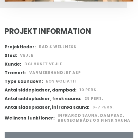
PROJEKT INFORMATION
Projektleder:
BAD & WELLNESS
Sted:
VEJLE
Kunde:
DGI HUSET VEJLE
Træsort:
VARMEBEHANDLET ASP
Type saunaovn:
EOS GOLIATH
Antal siddepladser, dampbad:
10 PERS.
Antal siddepladser, finsk sauna:
25 PERS.
Antal siddepladser, infrarød sauna:
6-7 PERS.
INFRARØD SAUNA, DAMPBAD,
Wellness funktioner:
BRUSEOMRÅDE OG FINSK SAUNA