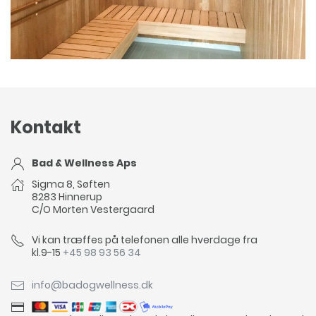
INFRARØD SAUNA
Kontakt
Bad & Wellness Aps
Sigma 8, Søften
8283 Hinnerup
C/O Morten Vestergaard
Vi kan træffes på telefonen alle hverdage fra
kl.9-15
+45 98 93 56 34
info@badogwellness.dk