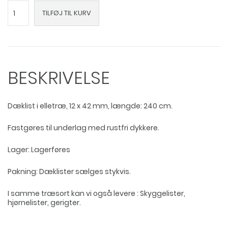
UK
TILFØJ TIL KURV
dækliste
i
elletræ
antal
BESKRIVELSE
Dæklist i elletræ, 12 x 42 mm, længde: 240 cm.
Fastgøres til underlag med rustfri dykkere.
Lager: Lagerføres
Pakning: Dæklister sælges stykvis.
I samme træsort kan vi også levere : Skyggelister,
hjørnelister, gerigter.