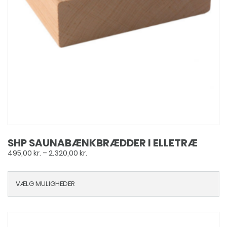
SHP SAUNABÆNKBRÆDDER I ELLETRÆ
Prisinterval:
495,00
kr.
–
2.320,00
kr.
495,00 kr.
til
VÆLG MULIGHEDER
2.320,00 kr.
Dette
vare