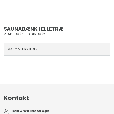
SAUNABÆNK I ELLETRÆ
Prisinterval:
2.940,00
kr.
–
3.315,00
kr.
2.940,00 kr.
til
VÆLG MULIGHEDER
3.315,00 kr.
Kontakt
Bad & Wellness Aps