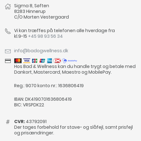
Sigma 8, Søften
8283 Hinnerup
C/O Morten Vestergaard
Vi kan træffes på telefonen alle hverdage fra
kl.9-15
+45 98 93 56 34
info@badogwellness.dk
Hos Bad & Wellness kan du handle trygt og betale med
Dankort, Mastercard, Maestro og MobilePay.
Reg.: 9070 konto nr.: 1636806419
IBAN: DK4190701636806419
BIC: VRSPDK22
CVR:
43792091
Der tages forbehold for stave- og slåfejl, samt prisfejl
og prisændringer.