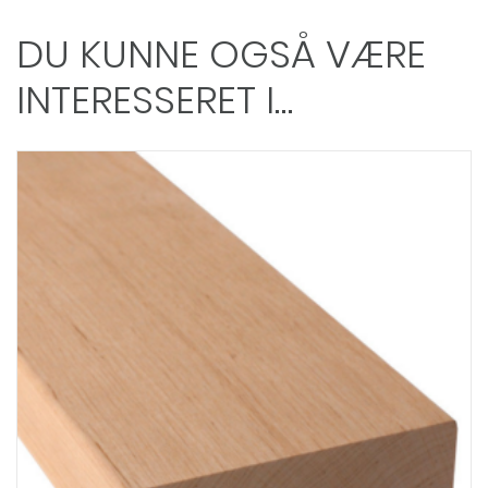
DU KUNNE OGSÅ VÆRE
INTERESSERET I…
Dette
vare
har
flere
varianter.
Mulighederne
kan
vælges
på
varesiden