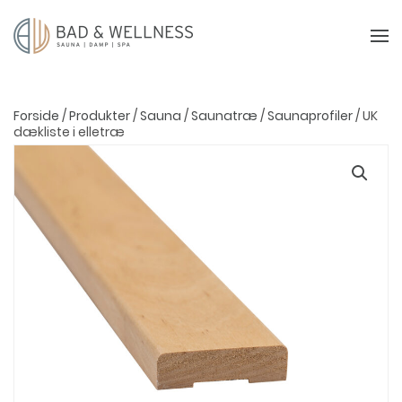
Forside
/
Produkter
/
Sauna
/
Saunatræ
/
Saunaprofiler
/ UK
dækliste i elletræ