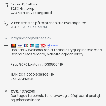
Sigma 8, Søften
8283 Hinnerup
C/O Morten Vestergaard
Vi kan træffes på telefonen alle hverdage fra
kl.9-15
+45 98 93 56 34
info@badogwellness.dk
Hos Bad & Wellness kan du handle trygt og betale med
Dankort, Mastercard, Maestro og MobilePay.
Reg.: 9070 konto nr.: 1636806419
IBAN: DK4190701636806419
BIC: VRSPDK22
CVR:
43792091
Der tages forbehold for stave- og slåfejl, samt prisfejl
og prisændringer.