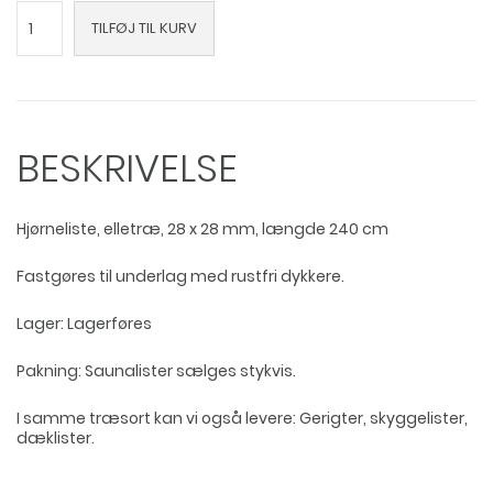
VÄ
TILFØJ TIL KURV
hjørneliste
i
elletræ
antal
BESKRIVELSE
Hjørneliste, elletræ, 28 x 28 mm, længde 240 cm
Fastgøres til underlag med rustfri dykkere.
Lager: Lagerføres
Pakning: Saunalister sælges stykvis.
I samme træsort kan vi også levere: Gerigter, skyggelister,
dæklister.