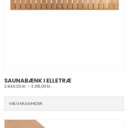
SAUNABÆNK I ELLETRÆ
Prisinterval:
2.940,00
kr.
–
3.315,00
kr.
2.940,00 kr.
til
VÆLG MULIGHEDER
3.315,00 kr.
Dette
vare