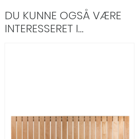
DU KUNNE OGSÅ VÆRE
INTERESSERET I…
Dette
vare
har
flere
varianter.
Mulighederne
kan
vælges
på
varesiden