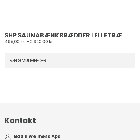
SHP SAUNABÆNKBRÆDDER I ELLETRÆ
Prisinterval:
495,00
kr.
–
2.320,00
kr.
495,00 kr.
til
VÆLG MULIGHEDER
2.320,00 kr.
Kontakt
Bad & Wellness Aps