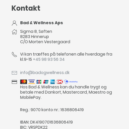
Kontakt
Bad & Wellness Aps
Sigma 8, Søften
8283 Hinnerup
C/O Morten Vestergaard
Vi kan træffes på telefonen alle hverdage fra
kl.9-15
+45 98 93 56 34
info@badogwellness.dk
Hos Bad & Wellness kan du handle trygt og
betale med Dankort, Mastercard, Maestro og
MobilePay.
Reg.: 9070 konto nr.: 1636806419
IBAN: DK4190701636806419
BIC: VRSPDK22