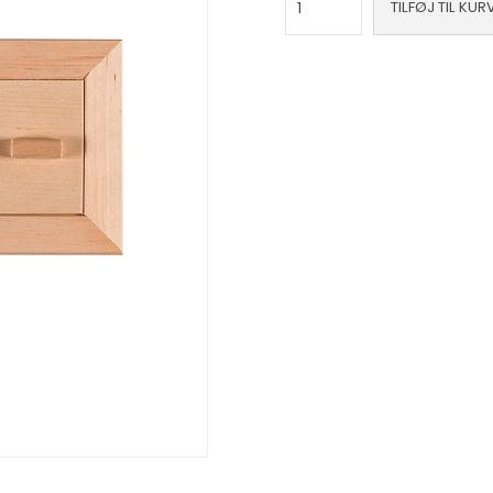
TILFØJ TIL KUR
i
elletræ
antal