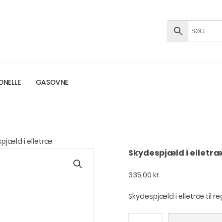
ONELLE
GASOVNE
pjæld i elletræ
Skydespjæld i elletr
335,00
kr.
Skydespjæld i elletræ til re
Skydespjæld