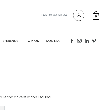
+45 98 93 56 34
0
varer
REFERENCER
OM OS
KONTAKT
æ
gulering af ventilation i sauna.